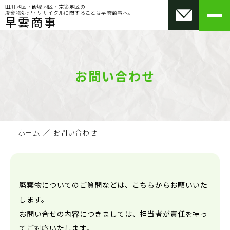
田川地区・飯塚地区・京築地区の
廃棄物処理・リサイクルに関することは早雲商事へ。
早雲商事
メ
ニ
ュ
ー
を
開
お問い合わせ
く
ホーム
お問い合わせ
廃棄物についてのご質問などは、こちらからお願いいた
します。
お問い合せの内容につきましては、担当者が責任を持っ
てご対応いたします。