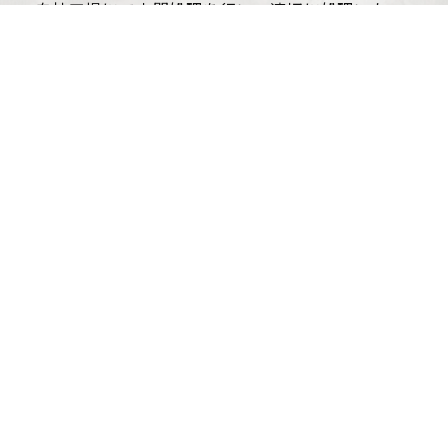
自社工場にて中間処理を行い、適切に処理いた
します。
お気軽にご相談ください。
早雲商事
【本社】〒826-0041 福岡県田川市大字弓削田3486番地
ホーム
取扱品目・ご依頼の流れ
事業内容
会社概要
プライバシーポリシー
サイトマップ